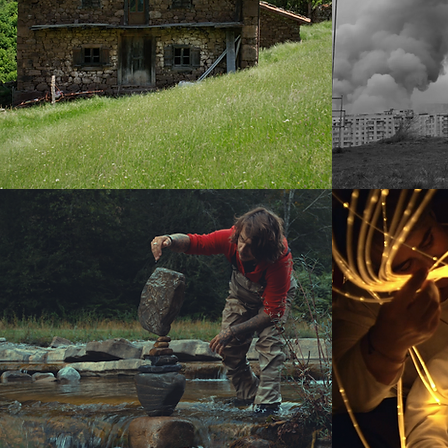
ARDIAK
EKI.LIBRIO
S